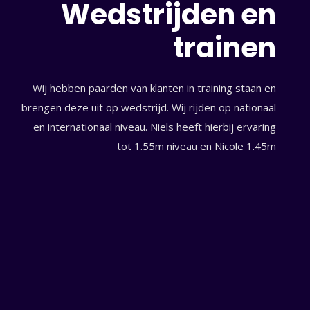
Wedstrijden en
trainen
Wij hebben paarden van klanten in training staan en
met Nicole Mestrom: “Morgen eindelijk terug met
brengen deze uit op wedstrijd. Wij rijden op nationaal
op training”
en internationaal niveau. Niels heeft hierbij ervaring
tot 1.55m niveau en Nicole 1.45m
om en Annabel Schields snellen naar de winst in
om: “Mijn vader voedert nog elke dag, daar ben ik
aar voor…”