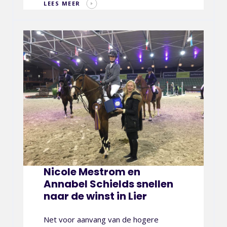
LEES MEER
ch Keyword ...
met Nicole Mestrom: “Morgen eindelijk terug met
Nicole Mestrom en
op training”
Annabel Schields snellen
naar de winst in Lier
om en Annabel Schields snellen naar de winst in
Net voor aanvang van de hogere