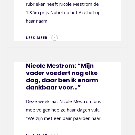
rubrieken heeft Nicole Mestrom de
om: “Mijn vader voedert nog elke dag, daar ben ik
1.35m prijs Nobel op het Azelhof op
aar voor…”
haar naam
LEES MEER
Nicole Mestrom: “Mijn
vader voedert nog elke
dag, daar ben ik enorm
dankbaar voor…”
Deze week laat Nicole Mestrom ons
mee volgen hoe ze haar dagen vult.
"We zijn met een paar paarden naar
LEES MEER